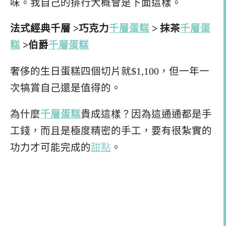
味。我自己的排行大概會是下面這樣。
法式經典千層 >巧克力
千層蛋糕
> 抹茶
千層蛋
糕
>伯爵
千層蛋糕
奢侈的生日蛋糕四個切片就$1,100，但一年一
次犒賞自己還是值得的。
為什麼
千層蛋糕
貴成這樣？因為這通通都是手
工錢，而且是極度精密的手工，要有很紮實的
功力才可能完成的
甜點
。