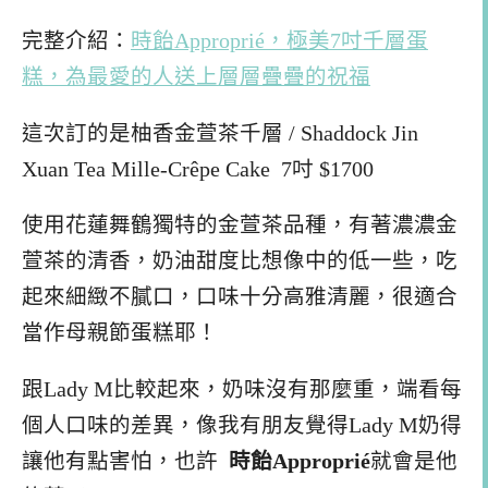
完整介紹：
時飴Approprié，極美7吋千層蛋
糕，為最愛的人送上層層疊疊的祝福
這次訂的是柚香金萱茶千層 / Shaddock Jin
Xuan Tea Mille-Crêpe Cake 7吋 $1700
使用花蓮舞鶴獨特的金萱茶品種，有著濃濃金
萱茶的清香，奶油甜度比想像中的低一些，吃
起來細緻不膩口，口味十分高雅清麗，很適合
當作母親節蛋糕耶！
跟Lady M比較起來，奶味沒有那麼重，端看每
個人口味的差異，像我有朋友覺得Lady M奶得
讓他有點害怕，也許
時飴Approprié
就會是他