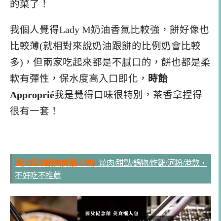
的菜了！
我個人覺得Lady M奶油香氣比較強，餅好像也
比較薄(就相對來說奶油跟餅的比例奶會比較
多)，但兩家吃起來都是不膩口的，餅也都是柔
軟有彈性，保水度高入口即化，
時飴
Approprié
我是覺得口味很特別，茶香拿捏得
很有一套！
國父紀念館美食懶人包》
燒肉/甜點/鍋物/炸雞/河粉/港飲，
不好吃不推薦