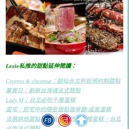
Lexie私推的甜點延伸閱讀：
Cypress & chestnut：超仙台北秒殺預約制甜點
菓實日：創新台灣魂法式甜點
Lady M：台北必吃千層蛋糕
蛋宅：民宅中的隱密甜點咖啡廳/戚風蛋糕
法朋烘焙甜點坊：經典老奶奶檸檬蛋糕，台北
必吃法式甜點