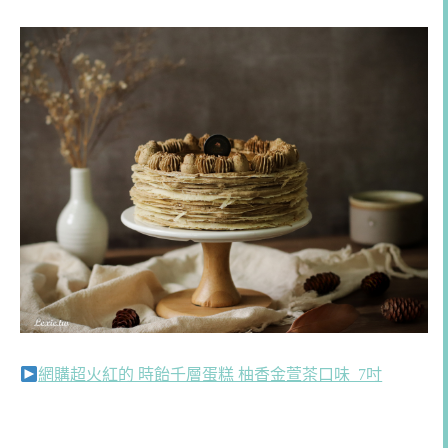
網購超火紅的 時飴千層蛋糕 柚香金萱茶口味 7吋