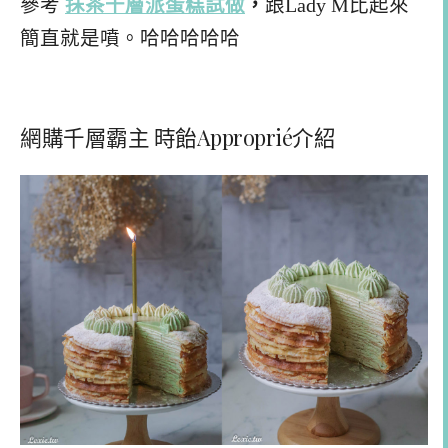
參考
抹茶千層派蛋糕試做
，
跟Lady M比起來
簡直就是噴。哈哈哈哈哈
網購千層霸主 時飴Approprié介紹