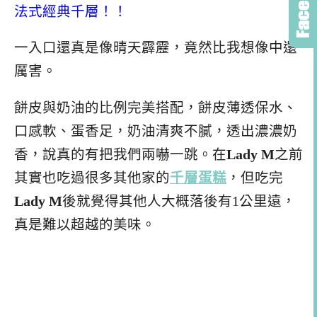
法式經典千層！！
一入口還真是像晴天霹靂，竟然比我想像中還
厲害。
餅皮與奶油的比例完美搭配，餅皮薄透保水、
口感軟、蛋香足，奶油清爽不膩，透出濃濃奶
香，說真的有把我們兩嚇一跳。在
Lady M
之前
其實也吃過很多其他家的
千層蛋糕
，但吃完
Lady M
後就覺得其他人大概落後有1公里遠，
真是難以超越的美味。