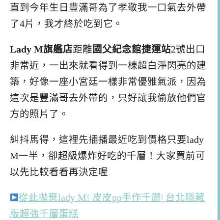
直到今年生日豐滿哥為了孝敬我一口氣去外帶
了4片，我才終於吃到它。
Lady M旗艦店
距離
國父紀念館捷運站
2號出口
非常近，一出來就看得到一棟超白淨閃亮的建
築，好像一座小宮廷一樣非常優雅氣派，因為
這次是豐滿哥去外帶的，只好讓我偷放他們官
方的照片了。
糾抖馬得，這裡先插播最近吃到價格只要lady
M一半，卻超級爆炸好吃的千層！大家買前可
以先比較看看再決定喔
從此拋棄lady M! 皮皮pp手作千層| 台北隱藏
版超強千層蛋糕