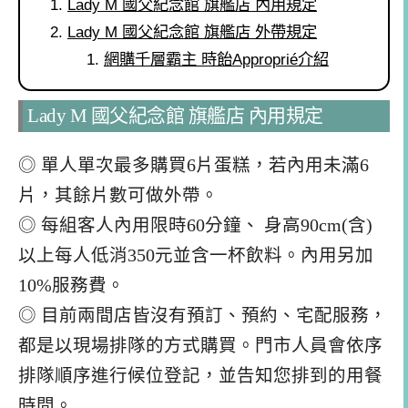
Lady M 國父紀念館 旗艦店 內用規定
Lady M 國父紀念館 旗艦店 外帶規定
網購千層霸主 時飴Approprié介紹
Lady M 國父紀念館 旗艦店 內用規定
◎ 單人單次最多購買6片蛋糕，若內用未滿6
片，其餘片數可做外帶。
◎ 每組客人內用限時60分鐘、 身高90cm(含)
以上每人低消350元並含一杯飲料。內用另加
10%服務費。
◎ 目前兩間店皆沒有預訂、預約、宅配服務，
都是以現場排隊的方式購買。門市人員會依序
排隊順序進行候位登記，並告知您排到的用餐
時間。