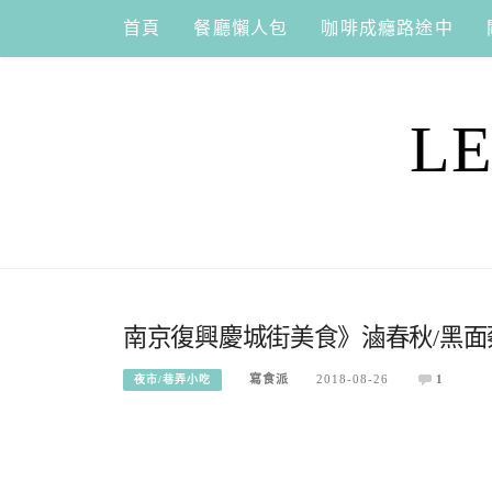
Skip
首頁
餐廳懶人包
咖啡成癮路途中
to
content
L
南京復興慶城街美食》滷春秋/黑
寫食派
2018-08-26
1
夜市/巷弄小吃