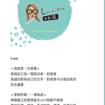
Lexie
♬我寫食，也寫實♬
我視自己為一個採訪者、紀錄者
真誠的對待自己的文字，對美食可以很認真但
別太嚴肅
♬學無所精，一事無成♬
興趣廣泛到覺得每天24小時都不夠用