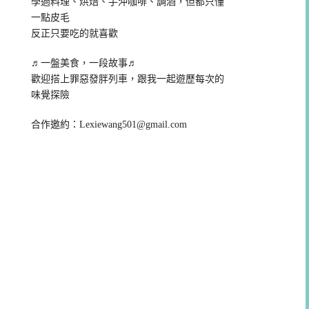
學過料理、烘焙、手沖咖啡、調酒，但都只懂
一點皮毛
反正只要吃的就喜歡
♬一盤美食，一段故事♬
歡迎搭上罪惡發胖列車，跟我一起遊歷每次的
味覺探險
合作邀約：
Lexiewang501@gmail.com