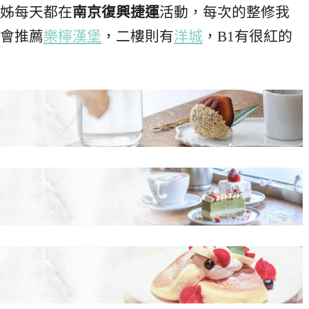
姊每天都在
南京復興捷運
活動，每次的整修我
會推薦
樂檸漢堡
，二樓則有
洋城
，B1有很紅的