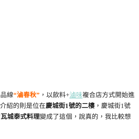
產品線
“滷春秋”
，以飲料+
滷味
複合店方式開始進
介紹的則是位在
慶城街1號的二樓
，慶城街1號
的
瓦城泰式料理
變成了這個，說真的，我比較想