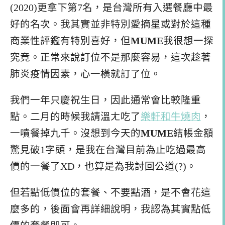
(2020)更拿下第7名，是台灣所有入選餐廳中最
好的名次。我其實並非特別愛摘星或對於這種
商業性評鑑有特別喜好，但
MUME
我很想一探
究竟。正常來說訂位不是那麼容易，這次趁著
肺炎疫情因素，心一橫就訂了位。
我們一年只慶祝生日，因此通常會比較隆重
點。二月的時候我請溫ㄤ吃了
樂軒和牛燒肉
，
一噴餐掉九千。沒想到今天的
MUME
結帳金額
驚見破1字頭，是我在台灣目前為止吃過最高
價的一餐了XD，也算是為我討回公道(?)。
但若點低價位的套餐、不要點酒，是不會花這
麼多的，後面會再詳細說明，我認為其實點低