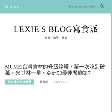
Skip
MENU
to
content
LEXIE'S BLOG寫食派
美食、咖啡、旅遊
MUME|台灣食材的升級詮釋，第一次吃到破
萬，米其林一星、亞洲50最佳餐廳第7
美式/義大利/西餐廳
寫食派
2020-06-01