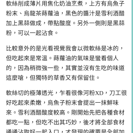
軟絲削成薄片用焦化奶油烹煮，上方有烏魚子
粉末、烏龍茶蒔蘿油，黑色的醬汁是雪利酒醋
加上黑蒜做成，帶點酸度。另外一側則是黑蒜
粉，可以一起沾食。
比較意外的是光看視覺我會以微軟絲是冰的，
但吃起來是常溫。蒔蘿油的氣味是蠻看個人
的，因為稍微強一些，其實並沒有生吃的味道
這麼嗆，但獨特的草香又有保留住。
軟絲切的極薄透光，乍看很像河粉XD，刀工很
好吃起來柔嫩，烏魚子粉末會提出一抹鮮味
來。雪利酒醋酸度較高。剛開始先把各種食材
都吃一點，但吃不出其巧妙，後才將全部食材
通通沾取好一起入口，才發現的確要是全部加