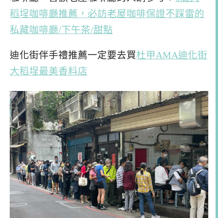
稻埕咖啡廳推薦，必訪老屋咖啡保證不踩雷的
私藏咖啡廳/下午茶/甜點
迪化街伴手禮推薦一定要去買
杜甲AMA迪化街
大稻埕最美香料店