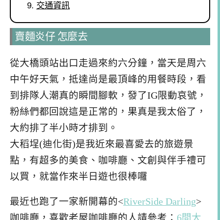
交通資訊
賣麵炎仔 怎麼去
從大橋頭站出口走過來約六分鐘，當天是周六
中午好天氣，抵達尚是最頂峰的用餐時段，看
到排隊人潮真的瞬間腳軟，發了IG限動哀號，
粉絲們都回說這是正常的，果真是我太俗了，
大約排了半小時才排到。
大稻埕(迪化街)是我近來最喜愛去的旅遊景
點，有超多的美食、咖啡廳、文創與伴手禮可
以買，就當作來半日遊也很棒囉
最近也跑了一家新開幕的<
RiverSide Darling
>
咖啡廳，喜歡老屋咖啡廳的人請參考：
6間大