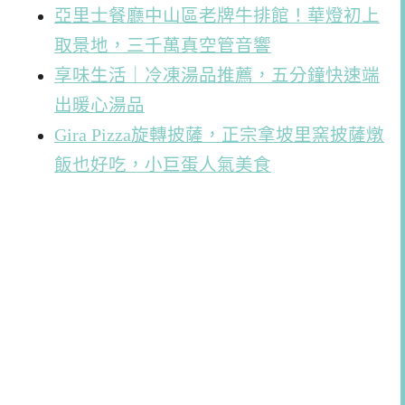
亞里士餐廳中山區老牌牛排館！華燈初上
取景地，三千萬真空管音響
享味生活｜冷凍湯品推薦，五分鐘快速端
出暖心湯品
Gira Pizza旋轉披薩，正宗拿坡里窯披薩燉
飯也好吃，小巨蛋人氣美食