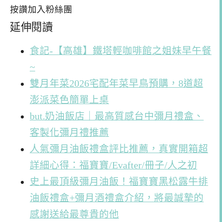
按讚加入粉絲團
延伸閱讀
食記-【高雄】鐵塔輕咖啡館之姐妹早午餐
~
雙月年菜2026宅配年菜早鳥預購，8道超
澎派菜色簡單上桌
but.奶油飯店｜最高質感台中彌月禮盒、
客製化彌月禮推薦
人氣彌月油飯禮盒評比推薦，真實開箱超
詳細心得：福寶寶/Evafter/冊子/人之初
史上最頂級彌月油飯！福寶寶黑松露牛排
油飯禮盒+彌月酒禮盒介紹，將最誠摯的
感謝送給最尊貴的他