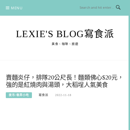
Skip
MENU
to
content
LEXIE'S BLOG寫食派
美食、咖啡、旅遊
賣麵炎仔，排隊20公尺長！麵類佛心$20元，
強的是紅燒肉與湯頭，大稻埕人氣美食
夜市/巷弄小吃
寫食派
2022-11-18