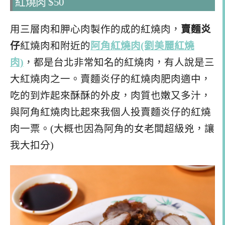
紅燒肉 $50
用三層肉和胛心肉製作的成的紅燒肉，
賣麵炎
仔
紅燒肉和附近的
阿角紅燒肉(劉美麗紅燒
肉)
，都是台北非常知名的紅燒肉，有人說是三
大紅燒肉之一。賣麵炎仔的紅燒肉肥肉適中，
吃的到炸起來酥酥的外皮，肉質也嫩又多汁，
與阿角紅燒肉比起來我個人投賣麵炎仔的紅燒
肉一票。(大概也因為阿角的女老闆超級兇，讓
我大扣分)