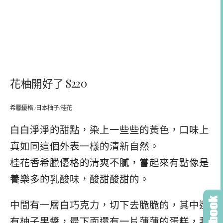
花柚開好了 $220
希臘優格 /日本柚子/桂花
白白淨淨的甜點，染上一些些的黃色，口味上
真如同這個外表一樣的清新自然。
桂花香希臘優格
的清爽不膩，嘗起來有點像是
養樂多的乳酸味，酸甜酸甜的。
中間有一層白巧克力，切下去脆脆的，其中還
有柚子果醬，最下面還有一片薄薄的蛋糕，我