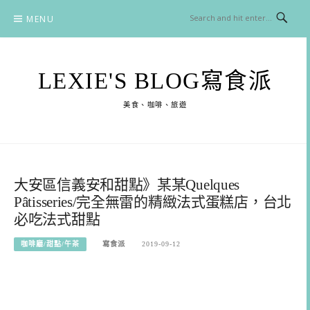
Skip
MENU
to
content
LEXIE'S BLOG寫食派
美食、咖啡、旅遊
大安區信義安和甜點》某某Quelques
Pâtisseries/完全無雷的精緻法式蛋糕店，台北
必吃法式甜點
咖啡廳/甜點/午茶
寫食派
2019-09-12