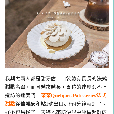
我與ㄤ兩人都是甜牙齒，口袋總有長長的
法式
甜點
名單，而且越來越長，累積的速度跟不上
造訪的速度阿！
某某Quelques Pâtisseries法式
甜點
從
信義安和站
1號出口步行4分鐘就到了。
好不容易找了一天特地來訪傳說中評價超好的