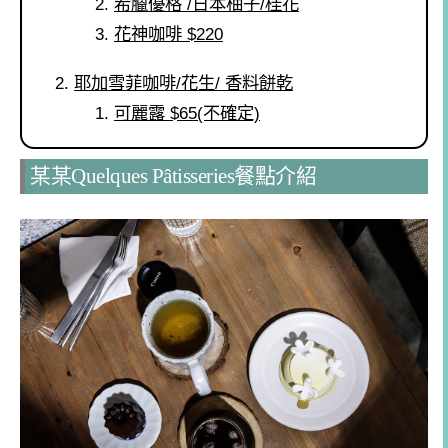
希臘優格 /日本柚子/桂花
花神咖啡 $220
耶加雪菲咖啡/花生/ 香料餅乾
可麗露 $65(不確定)
某某Quelques Pâtisseries餐點介紹