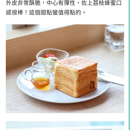
外皮非常酥脆，中心有彈性，佐上荔枝蜂蜜口
感很棒！這個甜點蠻值得點的。