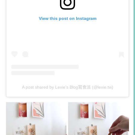
View this post on Instagram
A post shared by Lexie’s Blog寫食派 (@lexie.tw)