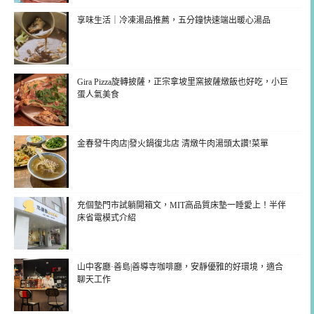
享味生活｜冷凍湯品推薦，五分鐘快速端出暖心湯品
Gira Pizza旋轉披薩，正宗拿坡里窯披薩燉飯也好吃，小巨
蛋人氣美食
金春發牛肉店|發火鍋復北店 清燉牛肉湯頭太讚!菜單
充個墊門市試躺開箱文，MIT高品質床墊一睡愛上！半伴
床省電模式介紹
山中客廳·善島|善導寺咖啡廳，安靜優雅的好環境，適合
聊天工作