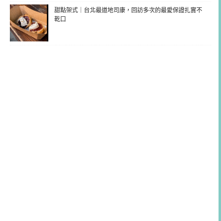
甜點架式｜台北最道地司康，回訪多次的最愛保證扎實不
乾口