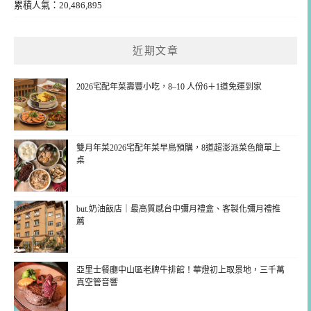
累積人氣：20,486,895
近期文章
2026宅配年菜壽豐小吃，8–10 人份6＋1道免運到家
雙月年菜2026宅配年菜早鳥預購，8道超澎派菜色簡單上
桌
but.奶油飯店｜最高質感台中彌月禮盒、客製化彌月禮推
薦
亞里士餐廳中山區老牌牛排館！華燈初上取景地，三千萬
真空管音響