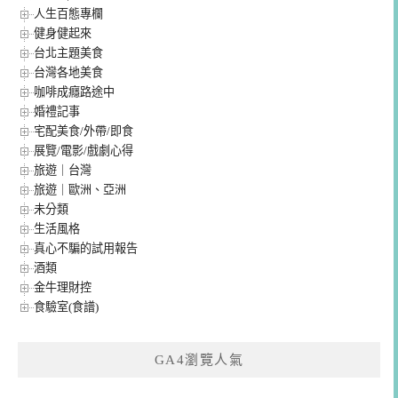
人生百態專欄
健身健起來
台北主題美食
台灣各地美食
咖啡成癮路途中
婚禮記事
宅配美食/外帶/即食
展覽/電影/戲劇心得
旅遊｜台灣
旅遊｜歐洲、亞洲
未分類
生活風格
真心不騙的試用報告
酒類
金牛理財控
食驗室(食譜)
GA4瀏覽人氣