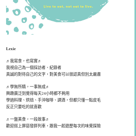
Lexie
♬我寫食，也寫實♬
我視自己為一個採訪者、紀錄者
真誠的對待自己的文字，對美食可以很認真但別太嚴肅
♬學無所精，一事無成♬
興趣廣泛到覺得每天24小時都不夠用
學過料理、烘焙、手沖咖啡、調酒，但都只懂一點皮毛
反正只要吃的就喜歡
♬一盤美食，一段故事♬
歡迎搭上罪惡發胖列車，跟我一起遊歷每次的味覺探險