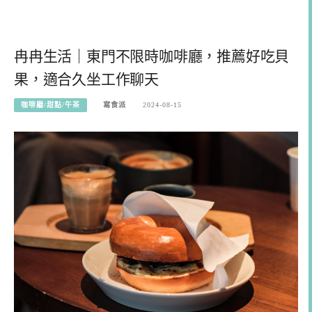
冉冉生活｜東門不限時咖啡廳，推薦好吃貝
果，適合久坐工作聊天
咖啡廳/甜點/午茶
寫食派
2024-08-15