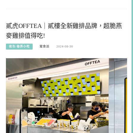
貳虎OFFTEA｜貳樓全新雞排品牌，超脆燕
麥雞排值得吃!
夜市/巷弄小吃
寫食派
2024-08-30