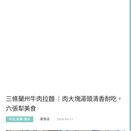
三條蘭州牛肉拉麵 ｜肉大塊湯頭清香耐吃，
六張犁美食
中式/台菜/港式
寫食派
2024-09-11