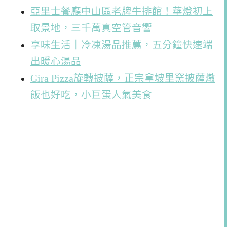
亞里士餐廳中山區老牌牛排館！華燈初上
取景地，三千萬真空管音響
享味生活｜冷凍湯品推薦，五分鐘快速端
出暖心湯品
Gira Pizza旋轉披薩，正宗拿坡里窯披薩燉
飯也好吃，小巨蛋人氣美食