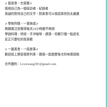
♬我寫食，也寫實♬
我視自己為一個採訪者、紀錄者
真誠的對待自己的文字，對美食可以很認真但別太嚴肅
♬學無所精，一事無成♬
興趣廣泛到覺得每天24小時都不夠用
學過料理、烘焙、手沖咖啡、調酒，但都只懂一點皮毛
反正只要吃的就喜歡
♬一盤美食，一段故事♬
歡迎搭上罪惡發胖列車，跟我一起遊歷每次的味覺探險
合作邀約：
Lexiewang501@gmail.com