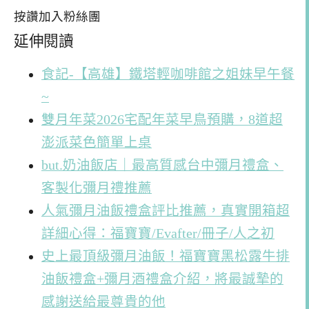
按讚加入粉絲團
延伸閱讀
食記-【高雄】鐵塔輕咖啡館之姐妹早午餐
~
雙月年菜2026宅配年菜早鳥預購，8道超
澎派菜色簡單上桌
but.奶油飯店｜最高質感台中彌月禮盒、
客製化彌月禮推薦
人氣彌月油飯禮盒評比推薦，真實開箱超
詳細心得：福寶寶/Evafter/冊子/人之初
史上最頂級彌月油飯！福寶寶黑松露牛排
油飯禮盒+彌月酒禮盒介紹，將最誠摯的
感謝送給最尊貴的他