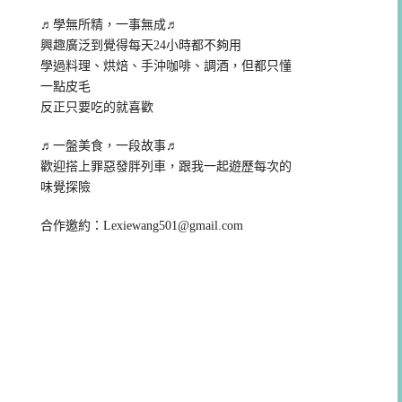
♬學無所精，一事無成♬
興趣廣泛到覺得每天24小時都不夠用
學過料理、烘焙、手沖咖啡、調酒，但都只懂
一點皮毛
反正只要吃的就喜歡
♬一盤美食，一段故事♬
歡迎搭上罪惡發胖列車，跟我一起遊歷每次的
味覺探險
合作邀約：
Lexiewang501@gmail.com