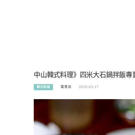
中山韓式料理》四米大石鍋拌飯專
寫食派
2019-03-17
韓式料理