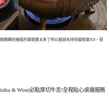
，剛開幕的幾個月葉佩雯太多了所以我就先持保留態度XD，但
iniku & Wine|必點厚切牛舌!全程貼心桌邊服務