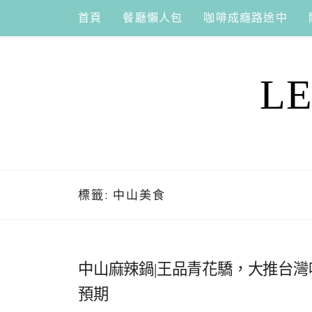
Skip
首頁
餐廳懶人包
咖啡成癮路途中
to
content
L
標籤:
中山美食
中山麻辣鍋|王品青花驕，大推台灣
預期