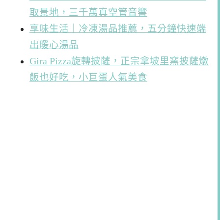
取景地，三千萬真空管音響
享味生活｜冷凍湯品推薦，五分鐘快速端
出暖心湯品
Gira Pizza旋轉披薩，正宗拿坡里窯披薩燉
飯也好吃，小巨蛋人氣美食