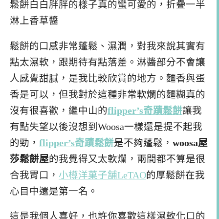
鬆餅白白胖胖的樣子真的蠻可愛的，折疊一半
淋上香草醬
鬆餅的口感非常蓬鬆、濕潤，對我來說其實有
點太濕軟，跟期待有點落差。淋醬部分不會讓
人感覺甜膩，是我比較欣賞的地方。麵香與蛋
香是可以，但我對於這種非常軟爛的麵糊真的
沒有很喜歡，繼中山的
flipper’s奇蹟鬆餅
讓我
有點失望以後沒想到Woosa一樣還是提不起我
的勁，
flipper’s奇蹟鬆餅
是不夠蓬鬆，
woosa屋
莎鬆餅屋
的我覺得又太軟爛，兩間都不算是很
合我胃口，
小樽洋菓子舗LeTAO
的厚鬆餅在我
心目中還是第一名。
這是我個人喜好，也許你喜歡這樣濕軟化口的