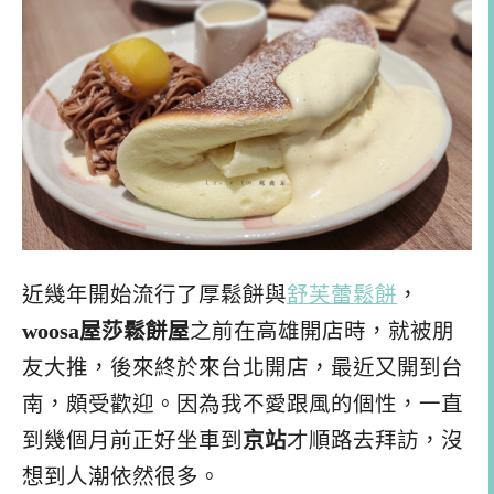
近幾年開始流行了厚鬆餅與
舒芙蕾鬆餅
，
woosa屋莎鬆餅屋
之前在高雄開店時，就被朋
友大推，後來終於來台北開店，最近又開到台
南，頗受歡迎。因為我不愛跟風的個性，一直
到幾個月前正好坐車到
京站
才順路去拜訪，沒
想到人潮依然很多。