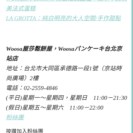
美法式蛋糕
LA GROTTA：純白明亮的大人空間/手作甜點
Woosa屋莎鬆餅屋，Woosaパンケーキ台北京
站店
地址：台北市大同區承德路一段1號（京站時
尚廣場）2樓
電話：02-2559-4846
(平日)星期一～星期四，星期日 11:00－21:30
(假日)星期五～星期六 11:00－22:00
粉絲團
按讚加入粉絲團