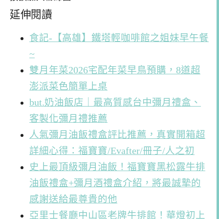
延伸閱讀
食記-【高雄】鐵塔輕咖啡館之姐妹早午餐
~
雙月年菜2026宅配年菜早鳥預購，8道超
澎派菜色簡單上桌
but.奶油飯店｜最高質感台中彌月禮盒、
客製化彌月禮推薦
人氣彌月油飯禮盒評比推薦，真實開箱超
詳細心得：福寶寶/Evafter/冊子/人之初
史上最頂級彌月油飯！福寶寶黑松露牛排
油飯禮盒+彌月酒禮盒介紹，將最誠摯的
感謝送給最尊貴的他
亞里士餐廳中山區老牌牛排館！華燈初上