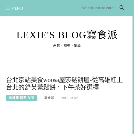
Skip
MENU
to
content
LEXIE'S BLOG寫食派
美食、咖啡、旅遊
台北京站美食woosa屋莎鬆餅屋-從高雄紅上
台北的舒芙蕾鬆餅，下午茶好選擇
咖啡廳/甜點/午茶
寫食派
2019-08-02