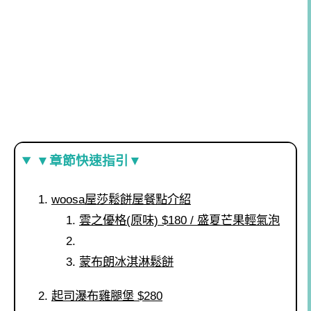
▼章節快速指引▼
woosa屋莎鬆餅屋餐點介紹
雲之優格(原味) $180 / 盛夏芒果輕氣泡
蒙布朗冰淇淋鬆餅
起司瀑布雞腿堡 $280