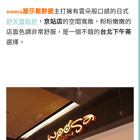
woosa屋莎鬆餅屋
主打擁有雲朵般口感的日式
舒芙蕾鬆餅
，
京站店
的空間寬敞，粉粉嫩嫩的
店面色調非常舒服，是一個不錯的
台北下午茶
選擇。