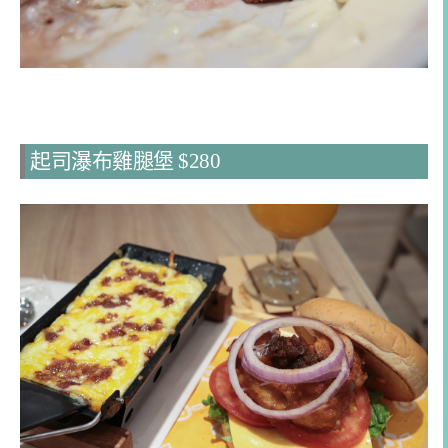
起司瀑布雞腿堡 $280