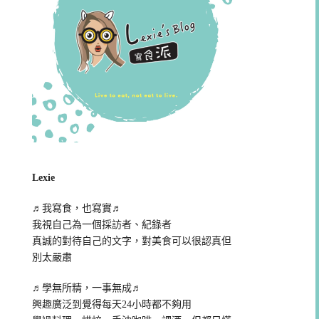
Lexie
♬我寫食，也寫實♬
我視自己為一個採訪者、紀錄者
真誠的對待自己的文字，對美食可以很認真但
別太嚴肅
♬學無所精，一事無成♬
興趣廣泛到覺得每天24小時都不夠用