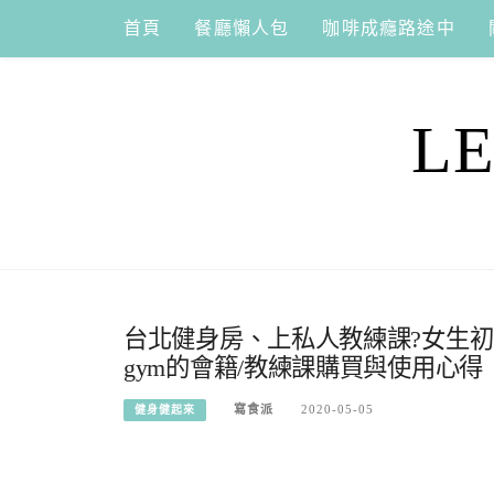
Skip
首頁
餐廳懶人包
咖啡成癮路途中
to
content
L
台北健身房、上私人教練課?女生初
gym的會籍/教練課購買與使用心得
寫食派
2020-05-05
健身健起來