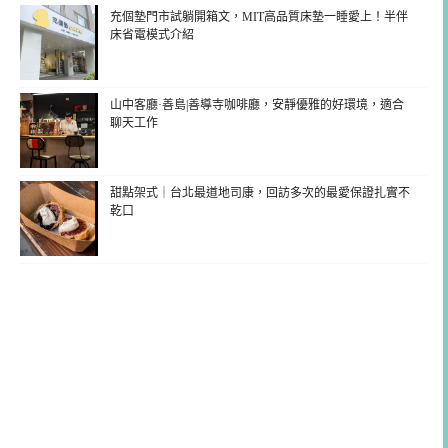
充個墊門市試躺開箱文，MIT高品質床墊一睡愛上！半伴
床省電模式介紹
山中客廳·善島|善導寺咖啡廳，安靜優雅的好環境，適合
聊天工作
甜點架式｜台北最道地司康，回訪多次的最愛保證扎實不
乾口