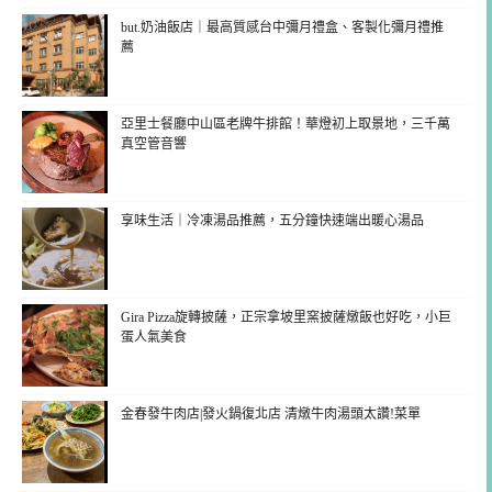
but.奶油飯店｜最高質感台中彌月禮盒、客製化彌月禮推
薦
亞里士餐廳中山區老牌牛排館！華燈初上取景地，三千萬
真空管音響
享味生活｜冷凍湯品推薦，五分鐘快速端出暖心湯品
Gira Pizza旋轉披薩，正宗拿坡里窯披薩燉飯也好吃，小巨
蛋人氣美食
金春發牛肉店|發火鍋復北店 清燉牛肉湯頭太讚!菜單