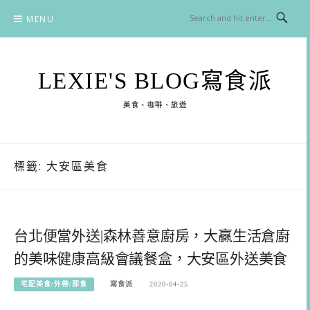
Skip
MENU
to
content
LEXIE'S BLOG寫食派
美食、咖啡、旅遊
標籤:
大安區美食
台北便當外送|森林善意廚房，大贏生活倉廚
的美味健康高級會議餐盒，大安區外送美食
宅配美食/外帶/即食
寫食派
2020-04-25