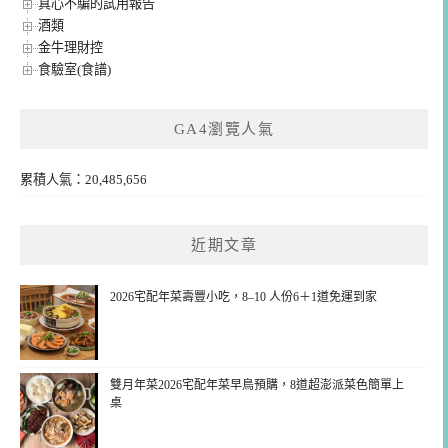
真心不騙的試用報告
酒類
金牛理財控
食驗室(食譜)
GA4瀏覽人氣
累積人氣：20,485,656
近期文章
2026宅配年菜壽豐小吃，8–10 人份6＋1道免運到家
雙月年菜2026宅配年菜早鳥預購，8道超澎派菜色簡單上
桌