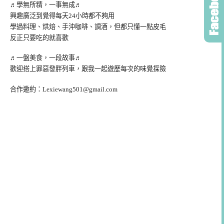
♬學無所精，一事無成♬
興趣廣泛到覺得每天24小時都不夠用
學過料理、烘焙、手沖咖啡、調酒，但都只懂一點皮毛
反正只要吃的就喜歡
♬一盤美食，一段故事♬
歡迎搭上罪惡發胖列車，跟我一起遊歷每次的味覺探險
合作邀約：
Lexiewang501@gmail.com