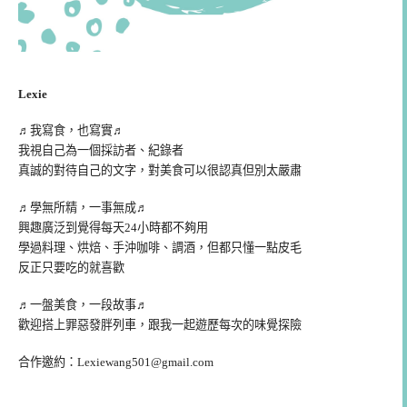
Lexie
♬我寫食，也寫實♬
我視自己為一個採訪者、紀錄者
真誠的對待自己的文字，對美食可以很認真但別太嚴肅
♬學無所精，一事無成♬
興趣廣泛到覺得每天24小時都不夠用
學過料理、烘焙、手沖咖啡、調酒，但都只懂一點皮毛
反正只要吃的就喜歡
♬一盤美食，一段故事♬
歡迎搭上罪惡發胖列車，跟我一起遊歷每次的味覺探險
合作邀約：
Lexiewang501@gmail.com