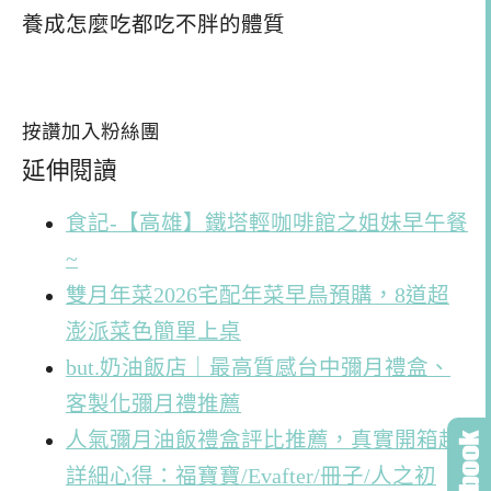
養成怎麼吃都吃不胖的體質
按讚加入粉絲團
延伸閱讀
食記-【高雄】鐵塔輕咖啡館之姐妹早午餐
~
雙月年菜2026宅配年菜早鳥預購，8道超
澎派菜色簡單上桌
but.奶油飯店｜最高質感台中彌月禮盒、
客製化彌月禮推薦
人氣彌月油飯禮盒評比推薦，真實開箱超
詳細心得：福寶寶/Evafter/冊子/人之初