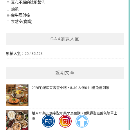
真心不騙的試用報告
酒類
金牛理財控
食驗室(食譜)
GA4瀏覽人氣
累積人氣：20,486,523
近期文章
2026宅配年菜壽豐小吃，8–10 人份6＋1道免運到家
雙月年菜2026宅配年菜早鳥預購，8道超澎派菜色簡單上
桌