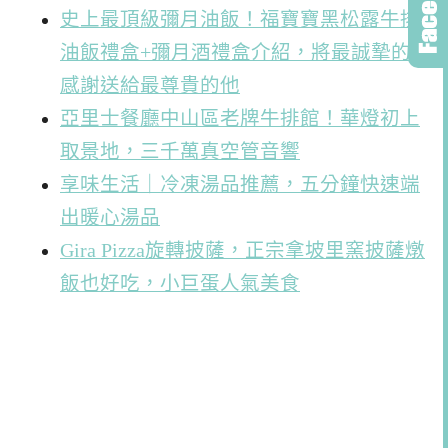
史上最頂級彌月油飯！福寶寶黑松露牛排
油飯禮盒+彌月酒禮盒介紹，將最誠摯的
感謝送給最尊貴的他
亞里士餐廳中山區老牌牛排館！華燈初上
取景地，三千萬真空管音響
享味生活｜冷凍湯品推薦，五分鐘快速端
出暖心湯品
Gira Pizza旋轉披薩，正宗拿坡里窯披薩燉
飯也好吃，小巨蛋人氣美食