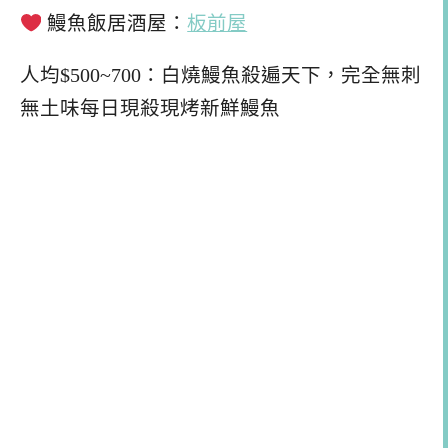
鰻魚飯居酒屋：
板前屋
人均$500~700：白燒鰻魚殺遍天下，完全無刺
無土味每日現殺現烤新鮮鰻魚