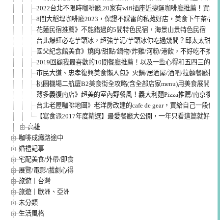
2022台北不限時咖啡廳,20家有wifi插座近捷運咖啡廳推薦！資
8間大稻埕咖啡廳2023，保證不踩雷的私藏好店，美食下午茶/甜
花蓮民宿推薦》不能錯過的5間特色民宿，海景山景特色民宿
台北爆紅必吃芋頭冰，超強芋泥/芋頭冰你吃過幾間？邱太太甜品
國父紀念館美食》燒肉/甜點/鍋物/炸雞/河粉/港飲，不好吃不推
2019回顧我最喜歡的10間餐廳推薦！以及一些心得和五四三的東
市民大道、忠孝復興美食懶人包》火鍋/居酒屋/酒吧/拉麵餐廳推
桃園機場二航廈B2美食街全攻略(含全部店家menu)用美食展開每一
薄多義復南店》超美的室內野餐風！義大利麵Pizza推薦/南京復興
台北老屋咖啡地圖》老洋房改建的cafe de gear，買給自己一段休
【寫食派2017年度精選】最愛餐廳大公開，一年只看這篇就好
高雄
咖啡成癮路途中
婚禮記事
宅配美食/外帶/即食
展覽/電影/戲劇心得
旅遊｜台灣
旅遊｜歐洲、亞洲
未分類
生活風格