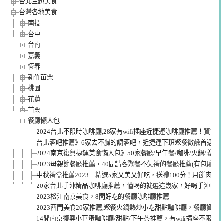
台北主題美食
台灣各地美食
南投
台中
台南
嘉義
恆春
新竹苗栗
桃園
花蓮
苗栗
餐廳懶人包
2024台北不限時咖啡廳,28家有wifi插座近捷運咖啡廳推薦！資
台北酒吧推薦》6家去不膩的調酒吧，近捷運下班聚餐微醺首選酒
2024南京復興捷運美食懶人包》50家餐廳/早午餐/咖啡/火鍋/義大
2023母親節餐廳推薦，40間請客聚餐不失禮的餐廳推薦(有包廂有
中秋禮盒推薦2023｜精選5家又美又好吃，送禮100分！月餅肉
20家台北手沖精品咖啡廳推薦，懂喝的就選這幾家，好喝手沖咖
2023松江南京美食，8間好吃的餐廳咖啡廳推薦
2023西門美食20家推薦,聚餐火鍋熱炒小吃甜點咖啡廳，餐廳資訊
14間南京復興小巨蛋咖啡廳/甜點/下午茶推薦，有wifi插座不限時