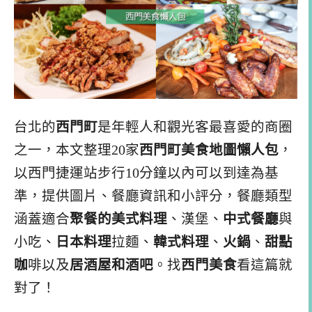
台北的
西門町
是年輕人和觀光客最喜愛的商圈
之一，本文整理20家
西門町美食地圖懶人包
，
以西門捷運站步行10分鐘以內可以到達為基
準，提供圖片、餐廳資訊和小評分，餐廳類型
涵蓋適合
聚餐的美式料理
、漢堡、
中式餐廳
與
小吃、
日本料理
拉麵、
韓式料理
、
火鍋
、
甜點
咖
啡以及
居酒屋和酒吧
。找
西門美食
看這篇就
對了！