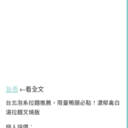
旨燕
←看全文
台北泡系拉麵推薦，限量鴨腿必點！濃郁禽白
湯拉麵叉燒飯
個人評價：