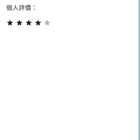
個人評價：
評分：4 分，滿分為 5。