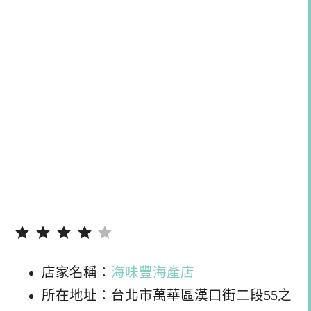
評分：4 分，滿分為 5。
店家名稱：
海味豐海產店
所在地址：台北市萬華區漢口街二段55之