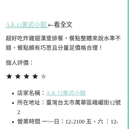
A.K.12美式小館
←看全文
超好吃炸雞翅漢堡排餐，餐點整體來說水準不
錯，餐點頗有巧思且分量足價格合理！
個人評價：
評分：4 分，滿分為 5。
店家名稱：
A.K.12美式小館
所在地址：臺灣台北市萬華區峨嵋街12號
2
營業時間 一~~日：12-2100 五、六 ：12-