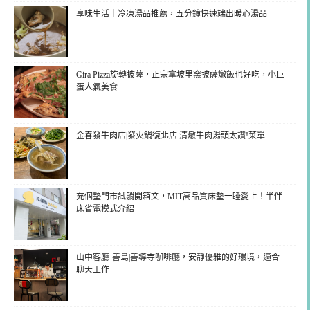
享味生活｜冷凍湯品推薦，五分鐘快速端出暖心湯品
Gira Pizza旋轉披薩，正宗拿坡里窯披薩燉飯也好吃，小巨
蛋人氣美食
金春發牛肉店|發火鍋復北店 清燉牛肉湯頭太讚!菜單
充個墊門市試躺開箱文，MIT高品質床墊一睡愛上！半伴
床省電模式介紹
山中客廳·善島|善導寺咖啡廳，安靜優雅的好環境，適合
聊天工作