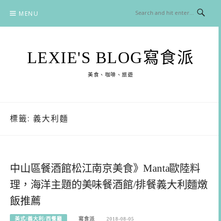
Skip
MENU
to
content
LEXIE'S BLOG寫食派
美食、咖啡、旅遊
標籤:
義大利麵
中山區餐酒館松江南京美食》Manta歐陸料
理，海洋主題的美味餐酒館/排餐義大利麵燉
飯推薦
美式/義大利/西餐廳
寫食派
2018-08-05