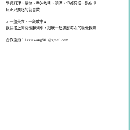
學過料理、烘焙、手沖咖啡、調酒，但都只懂一點皮毛
反正只要吃的就喜歡
♬一盤美食，一段故事♬
歡迎搭上罪惡發胖列車，跟我一起遊歷每次的味覺探險
合作邀約：
Lexiewang501@gmail.com