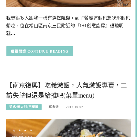
我想很多人跟我一樣有選擇障礙，到了餐廳這個也想吃那個也
想吃，位在松山區南京三民附近的『1+1創意廚房』很聰明
就…
CONTINUE READING
【南京復興】吃義燉飯，人氣燉飯專賣，二
訪失望但還是給推吧(菜單menu)
美式/義大利/西餐廳
寫食派
2017-10-02