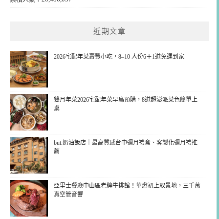
近期文章
2026宅配年菜壽豐小吃，8–10 人份6＋1道免運到家
雙月年菜2026宅配年菜早鳥預購，8道超澎派菜色簡單上
桌
but.奶油飯店｜最高質感台中彌月禮盒、客製化彌月禮推
薦
亞里士餐廳中山區老牌牛排館！華燈初上取景地，三千萬
真空管音響