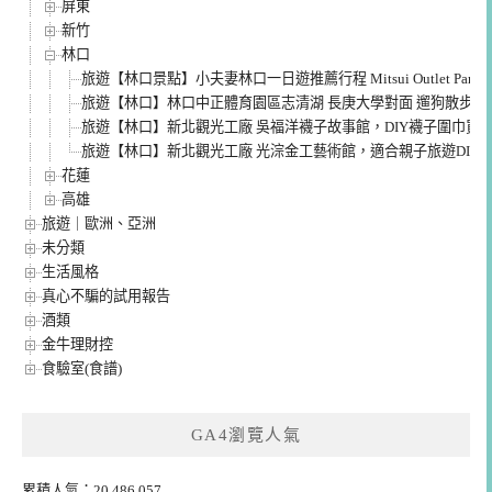
屏東
新竹
林口
旅遊【林口景點】小夫妻林口一日遊推薦行程 Mitsui Outlet 
旅遊【林口】林口中正體育園區志清湖 長庚大學對面 遛狗散步野
旅遊【林口】新北觀光工廠 吳福洋襪子故事館，DIY襪子圍巾買
旅遊【林口】新北觀光工廠 光淙金工藝術館，適合親子旅遊DIY
花蓮
高雄
旅遊｜歐洲、亞洲
未分類
生活風格
真心不騙的試用報告
酒類
金牛理財控
食驗室(食譜)
GA4瀏覽人氣
累積人氣：20,486,057