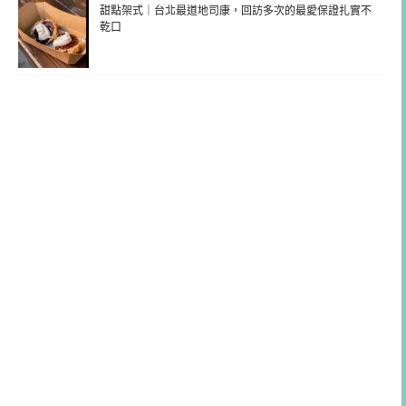
甜點架式｜台北最道地司康，回訪多次的最愛保證扎實不
乾口