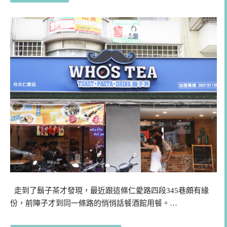
走到了鬍子茶才發現，最近跟這條仁愛路四段345巷頗有緣
份，前陣子才到同一條路的悄悄話餐酒館用餐。…