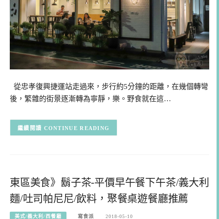
從忠孝復興捷運站走過來，步行約5分鐘的距離，在幾個轉彎
後，繁雜的街景逐漸轉為寧靜，樂。野食就在這…
CONTINUE READING
東區美食》鬍子茶-平價早午餐下午茶/義大利
麵/吐司帕尼尼/飲料，聚餐桌遊餐廳推薦
美式/義大利/西餐廳
寫食派
2018-05-10