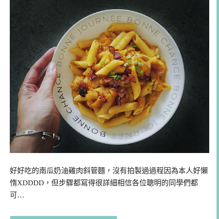
好好吃的南瓜奶油雞肉斜管麵，沒有拍製過過程因為本人好懶
惰XDDDD，但步驟都寫得很詳細相信各位聰明的同學們都
可…