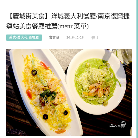
【慶城街美食】洋城義大利餐廳/南京復興捷
運站美食餐廳推薦(menu菜單)
美式/義大利/西餐廳
寫食派
2016-12-26
1