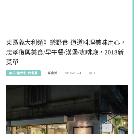
東區義大利麵》樂野食-道道料理美味用心，
忠孝復興美食/早午餐/漢堡/咖啡廳，2018新
菜單
美式/義大利/西餐廳
寫食派
2018-06-24
2